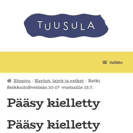
Valikko
Laajenn
Tuotteet
Etusivu
Kerhot, leirit ja retket
Retki
alemma
SeikkailuSveitsiin 10-17 -vuotiaille 13.7.
tason
Laajenn
Tapahtumat
Pääsy kielletty
valikko
alemma
tason
Laajenn
Kerhot, leirit ja retket
valikko
alemma
Pääsy kielletty
tason
Materiaalimaksut
valikko