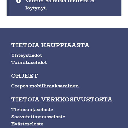
Valitun kaltaisia tuotteita ei
Ateria- ja välipalamyynti
löytynyt.
TIETOJA KAUPPIAASTA
Yhteystiedot
Toimitusehdot
OHJEET
Ceepos mobiilimaksaminen
TIETOJA VERKKOSIVUSTOSTA
Tietosuojaseloste
Saavutettavuusseloste
Evästeseloste