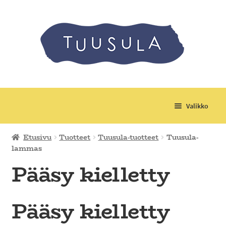
Valikko
Laajenn
Tuotteet
Etusivu
Tuotteet
Tuusula-tuotteet
Tuusula-
alemma
lammas
tason
Laajenn
Tapahtumat
Pääsy kielletty
valikko
alemma
tason
Laajenn
Kerhot, leirit ja retket
valikko
alemma
Pääsy kielletty
tason
Materiaalimaksut
valikko