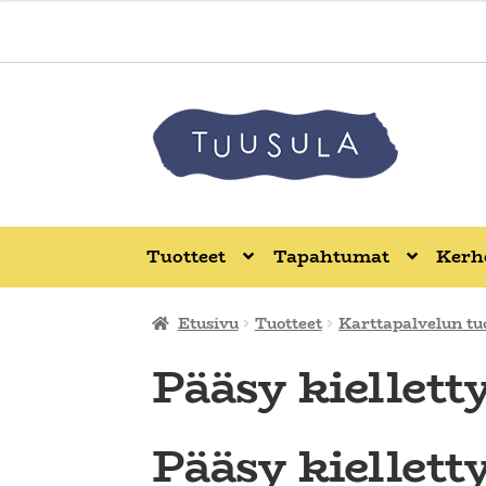
Tuotteet
Tapahtumat
Kerho
Etusivu
Tuotteet
Karttapalvelun tu
Pääsy kiellett
Pääsy kiellett