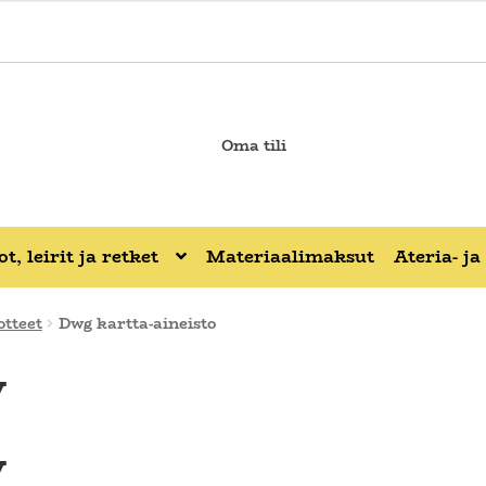
Oma tili
t, leirit ja retket
Materiaalimaksut
Ateria- j
otteet
Dwg kartta-aineisto
y
y