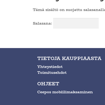
Tämä sisältö on suojattu salasanalla
Salasana:
TIETOJA KAUPPIAASTA
Yhteystiedot
Toimitusehdot
OHJEET
Ceepos mobiilimaksaminen