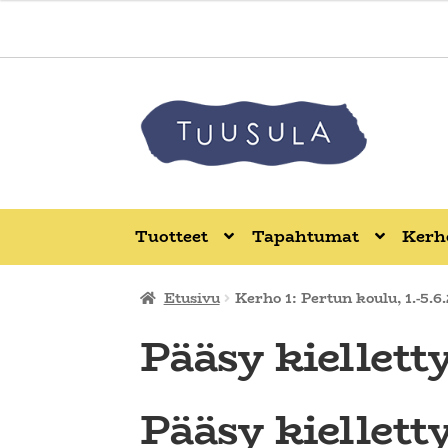
Tuotteet
Tapahtumat
Kerho
Etusivu
Kerho 1: Pertun koulu, 1.-5.6
Pääsy kiellett
Pääsy kiellett