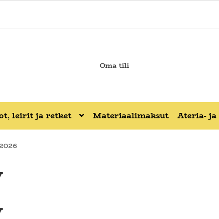
Oma tili
t, leirit ja retket
Materiaalimaksut
Ateria- j
.2026
y
y