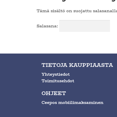
Tämä sisältö on suojattu salasanalla
Salasana:
TIETOJA KAUPPIAASTA
Yhteystiedot
Toimitusehdot
OHJEET
Ceepos mobiilimaksaminen