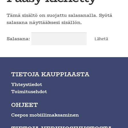
Ateria- ja välipalamyynti
Tämä sisältö on suojattu salasanalla. Syötä
salasana näyttääksesi sisällön.
Salasana:
TIETOJA KAUPPIAASTA
Yhteystiedot
Toimitusehdot
OHJEET
Ceepos mobiilimaksaminen