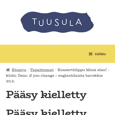
Valikko
Laajenn
Tuotteet
Etusivu
Tapahtumat
Konserttilippu Minä elän! -
alemma
klubi: Dear, if you change – englantilaista barokkia
tason
Laajenn
Tapahtumat
30.3.
valikko
alemma
Pääsy kielletty
tason
Laajenn
Kerhot, leirit ja retket
valikko
alemma
tason
Materiaalimaksut
Pääsy kielletty
valikko