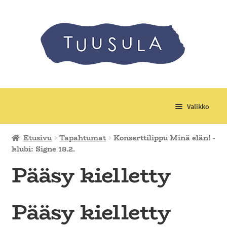
Valikko
Laajenn
Tuotteet
Etusivu
Tapahtumat
Konserttilippu Minä elän! -
alemma
klubi: Signe 18.2.
tason
Laajenn
Tapahtumat
Pääsy kielletty
valikko
alemma
tason
Laajenn
Kerhot, leirit ja retket
valikko
alemma
Pääsy kielletty
tason
Materiaalimaksut
valikko