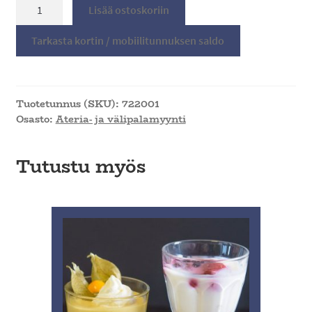
Koulu/päiväkotilounas
Lisää ostoskoriin
henkilökunnalle
määrä
Tarkasta kortin / mobiilitunnuksen saldo
Tuotetunnus (SKU):
722001
Osasto:
Ateria- ja välipalamyynti
Tutustu myös