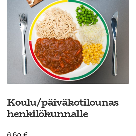
Ateria- ja välipalamyynti
Koulu/päiväkotilounas
henkilökunnalle
6,60
€