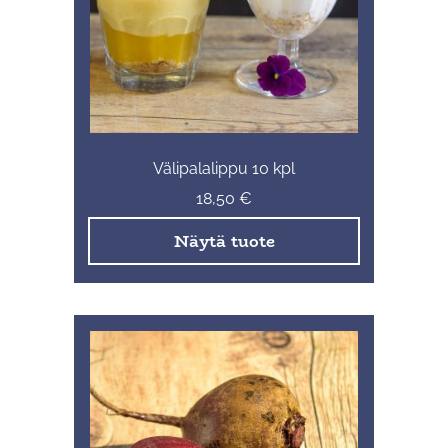
Välipalalippu 10 kpl
18,50
€
Näytä tuote