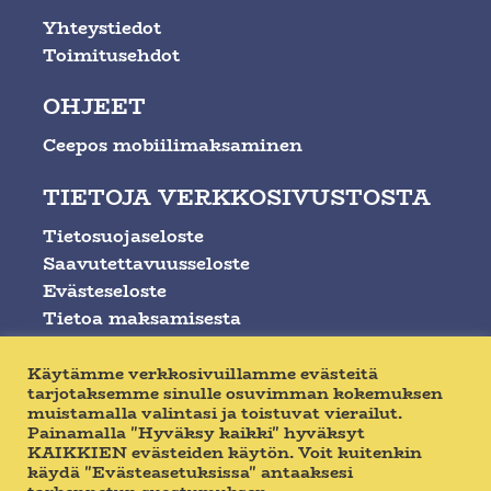
Yhteystiedot
Toimitusehdot
OHJEET
Ceepos mobiilimaksaminen
TIETOJA VERKKOSIVUSTOSTA
Tietosuojaseloste
Saavutettavuusseloste
Evästeseloste
Tietoa maksamisesta
SOSIAALINEN MEDIA
Käytämme verkkosivuillamme evästeitä
tarjotaksemme sinulle osuvimman kokemuksen
muistamalla valintasi ja toistuvat vierailut.
Painamalla "Hyväksy kaikki" hyväksyt
KAIKKIEN evästeiden käytön. Voit kuitenkin
käydä "Evästeasetuksissa" antaaksesi