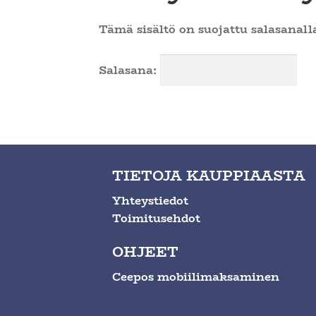
Tämä sisältö on suojattu salasanalla
Salasana:
TIETOJA KAUPPIAASTA
Yhteystiedot
Toimitusehdot
OHJEET
Ceepos mobiilimaksaminen