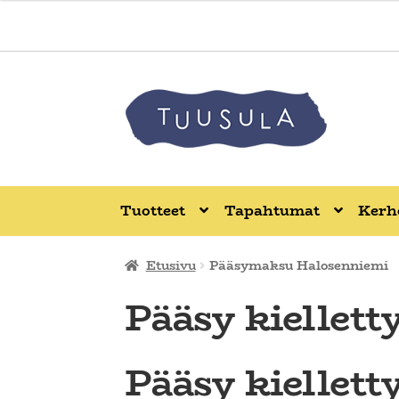
Tuotteet
Tapahtumat
Kerho
Etusivu
Pääsymaksu Halosenniemi
Pääsy kiellett
Pääsy kiellett