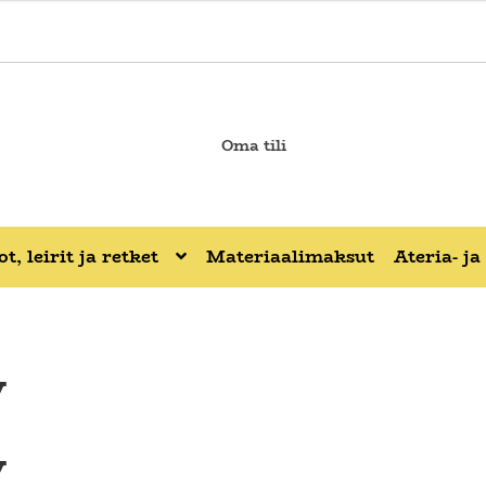
Oma tili
t, leirit ja retket
Materiaalimaksut
Ateria- j
y
y