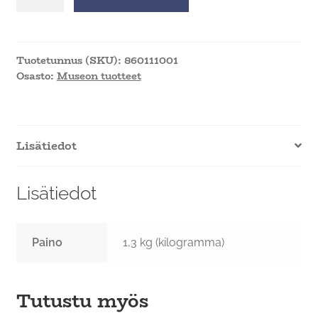
luettavaksi
-
kirja
määrä
Tuotetunnus (SKU):
860111001
Osasto:
Museon tuotteet
Lisätiedot
Lisätiedot
Paino
1,3 kg (kilogramma)
Tutustu myös