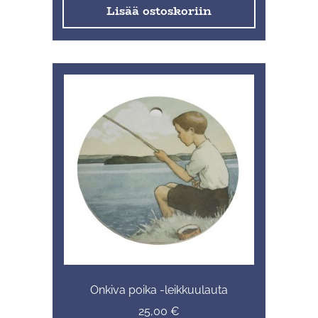
Lisää ostoskoriin
Onkiva poika -leikkuulauta
25,00
€