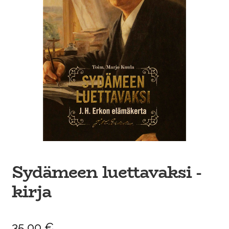
Ateria- ja välipalamyynti
Sydämeen luettavaksi -
kirja
35,00
€