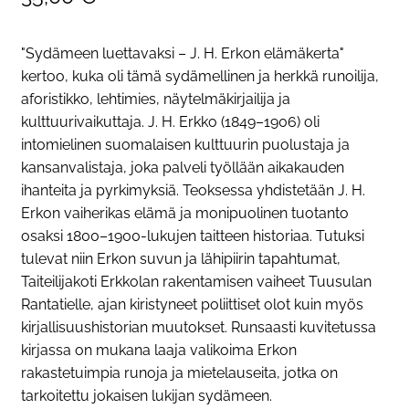
"Sydämeen luettavaksi – J. H. Erkon elämäkerta"
kertoo, kuka oli tämä sydämellinen ja herkkä runoilija,
aforistikko, lehtimies, näytelmäkirjailija ja
kulttuurivaikuttaja. J. H. Erkko (1849–1906) oli
intomielinen suomalaisen kulttuurin puolustaja ja
kansanvalistaja, joka palveli työllään aikakauden
ihanteita ja pyrkimyksiä. Teoksessa yhdistetään J. H.
Erkon vaiherikas elämä ja monipuolinen tuotanto
osaksi 1800–1900-lukujen taitteen historiaa. Tutuksi
tulevat niin Erkon suvun ja lähipiirin tapahtumat,
Taiteilijakoti Erkkolan rakentamisen vaiheet Tuusulan
Rantatielle, ajan kiristyneet poliittiset olot kuin myös
kirjallisuushistorian muutokset. Runsaasti kuvitetussa
kirjassa on mukana laaja valikoima Erkon
rakastetuimpia runoja ja mietelauseita, jotka on
tarkoitettu jokaisen lukijan sydämeen.