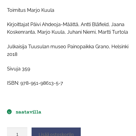
Toimitus Marjo Kuula
Kirjoittajat Päivi Ahdeoja-Määttä, Antti Blåfield, Jaana
Koskenranta, Marjo Kuula, Juhani Niemi, Martti Turtola
Julkaisija Tuusulan museo Painopaikka Grano, Helsinki
2018
Sivuja 359
ISBN: 978-951-98613-5-7
saatavilla
Sydämeen
Lisää ostoskoriin