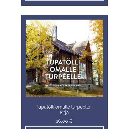
Tupatölli omalle turpeelle -
kirja
16,00
€