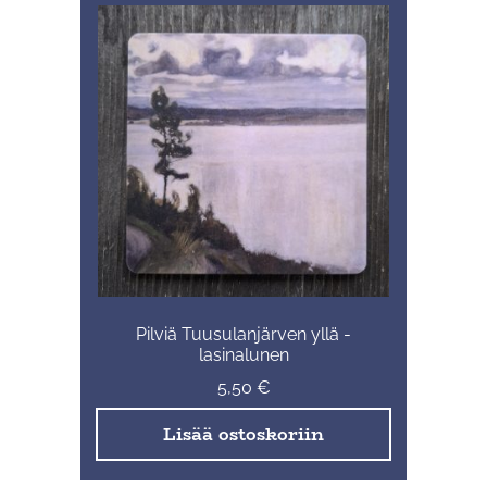
Pilviä Tuusulanjärven yllä -
lasinalunen
5,50
€
Lisää ostoskoriin