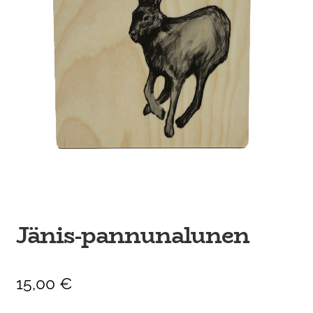
Ateria- ja välipalamyynti
Jänis-pannunalunen
15,00
€