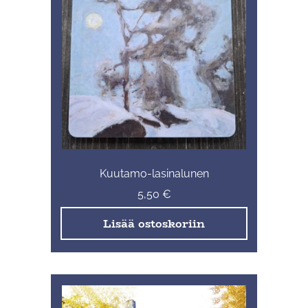
Kuutamo-lasinalunen
5,50
€
Lisää ostoskoriin