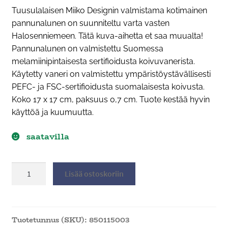
Tuusulalaisen Miiko Designin valmistama kotimainen
pannunalunen on suunniteltu varta vasten
Halosenniemeen. Tätä kuva-aihetta et saa muualta!
Pannunalunen on valmistettu Suomessa
melamiinipintaisesta sertifioidusta koivuvanerista.
Käytetty vaneri on valmistettu ympäristöystävällisesti
PEFC- ja FSC-sertifioidusta suomalaisesta koivusta.
Koko 17 x 17 cm, paksuus 0,7 cm. Tuote kestää hyvin
käyttöä ja kuumuutta.
saatavilla
Jänis-
Lisää ostoskoriin
pannunalunen
määrä
Tuotetunnus (SKU):
850115003